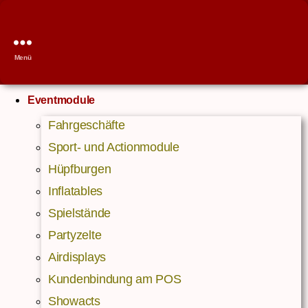
Menü
Eventmodule
Fahrgeschäfte
Sport- und Actionmodule
Hüpfburgen
Inflatables
Spielstände
Partyzelte
Airdisplays
Kundenbindung am POS
Showacts