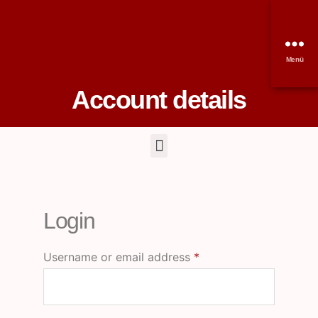
Menü
Account details
Login
Username or email address
*